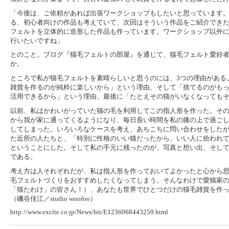
「今後は、ご依頼があれば出張ワークショップもしたいと思っています
る、初心者向けの作品も考えていて、次回はそういう作品をご紹介でき
フェルトを立体的に造形した作品も作っています。ワークショップ以外
行いたいですね」
とのこと。ブログ『猫毛フェルトの部屋』を通じて、猫毛フェルト愛好
か。
ところで私が猫毛フェルトを素晴らしいと思うのには、3つの理由がある
雑貨を作るのが純粋に楽しいから」という理由、そして「捨てるのがも
活用できるから」という理由、最後に「たとえその猫がいなくなっても
以前、私はかわいがっていた猫の毛を利用してこの指人形を作った。そ
から我が家に通ってくるようになり、毎日長い時間を私の膝の上で過ご
してしまった。いろいろなケースを考え、あちこちに問い合わせをした
た近所の人たちと、「特別に性格のいい猫だったから、いい人に拾われ
ということにした。そして私の手元に残ったのが、写真と想い出、そし
である。
考え方は人それぞれだが、私は指人形を作っておいてよかったと心から
毛フェルトづくりをおすすめしたくなってしまう。そんなわけで愛猫家
「猫たわけ」の皆さん！）、あなたも世界でひとつだけの猫毛雑貨を作
（磯谷佳江／studio woofoo）
http://www.excite.co.jp/News/bit/E1236068443259.html