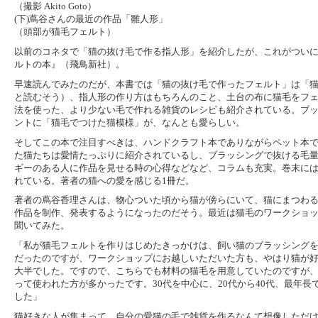
（撮影 Akito Goto）
(下)蔦谷さんの最近の作品「雛人形」
（頭部が猫毛フェルト）
以前のコネタで「猫の抜け毛で作る指人形」を紹介したが、これがつい
ルトの本』（飛鳥新社）。
早速読んでみたのだが、本書では「猫の抜け毛で作ったフェルト」は「
と読むそう）、指人形の作り方はもちろんのこと、土台の布に猫毛をフ
法を使った、より少ない毛で作れる雑貨のレシピも紹介されている。ブ
ントに「猫毛でつけた猫模様」が、なんとも愛らしい。
そしてこの本で注目すべきは、ハンドクラフト本でありながらペット本
た猫たちは愛情たっぷりに紹介されているし、ブラッシングで抜ける毛
ギーのある人に作品を見せる時の心得などなど、コラムも充実。巻末に
れている。著者の猫への愛を感じる1冊だ。
著者の蔦谷香理さんは、物心ついた頃から猫が傍らにいて、猫にまつわ
作品を制作、発表するようになったのだそう。最近は猫毛のワークショ
聞いてみた。
「私が猫毛フェルトを作りはじめたきっかけは、飼い猫のブラッシング
だったのですが、ワークショップにお越しいただいた方も、やはり猫が
大半でした。ですので、こちらでも材料の猫毛を用意していたのですが
って使われた方が多かったです。30代を中心に、20代から40代、最年長
した」
猫好きな人が集まって、自分の愛猫の毛で雑貨を作るなんて想像しただ