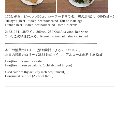
1759, 夕食。ビール 1400cc。シーフードサラダ。鶏の唐揚げ。600Kcal + 56
Yuusyou. Beer 1400cc. Seafoods salad. Tori no Kara-age.
Dinner. Beer 1400cc. Seafoods salad. Fried Chickens.
2133, 2241, 赤ワイン 360cc。250Kcal Aka wine, Red wine.
2300, この頃床に入る。Konokoro toko ni hairu. Go to bed.
------------------------------------------------------------------------------------------
本日の消費カロリー（活動量計による）：## Kcal。
本日の摂取カロリー：2833 Kcal（うち、アルコール飲料 810 Kcal）
Honjitsu no syouhi calorie.
Honjitsu no sessyu calorie. (uchi alcohol inryou)
Used calories (by activity meter equipment).
Consumed calories (Alcohol Kcal ).