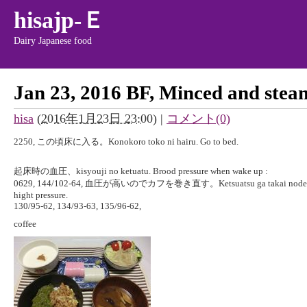
hisajp-Ｅ
Dairy Japanese food
Jan 23, 2016 BF, Minced and steam
hisa
(
2016年1月23日 23:00
)
|
コメント(0)
2250, この頃床に入る。Konokoro toko ni hairu. Go to bed.
起床時の血圧、kisyouji no ketuatu. Brood pressure when wake up :
0629, 144/102-64, 血圧が高いのでカフを巻き直す。Ketsuatsu ga takai node cuff 
hight pressure.
130/95-62, 134/93-63, 135/96-62,
coffee