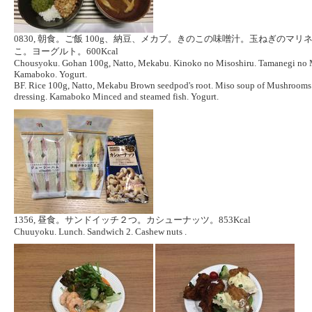
0830, 朝食。ご飯 100g、納豆、メカブ。きのこの味噌汁。玉ねぎの
こ。ヨーグルト。600Kcal
Chousyoku. Gohan 100g, Natto, Mekabu. Kinoko no Misoshiru. Tamanegi no M
Kamaboko. Yogurt.
BF. Rice 100g, Natto, Mekabu Brown seedpod's root. Miso soup of Mushrooms.
dressing. Kamaboko Minced and steamed fish. Yogurt.
1356, 昼食。サンドイッチ２つ。カシューナッツ。853Kcal
Chuuyoku. Lunch. Sandwich 2. Cashew nuts .