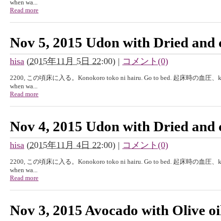
when wa...
Read more
Nov 5, 2015 Udon with Dried and
hisa
(
2015年11月 5日 22:00
)
|
コメント(0)
2200, この頃床に入る。Konokoro toko ni hairu. Go to bed. 起床時の血圧、kisyouj
when wa...
Read more
Nov 4, 2015 Udon with Dried and
hisa
(
2015年11月 4日 22:00
)
|
コメント(0)
2200, この頃床に入る。Konokoro toko ni hairu. Go to bed. 起床時の血圧、kisyouj
when wa...
Read more
Nov 3, 2015 Avocado with Olive oi