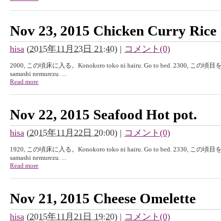
Nov 23, 2015 Chicken Curry Rice
hisa
(
2015年11月23日 21:40
)
|
コメント(0)
2000, この頃床に入る。Konokoro toko ni hairu. Go to bed. 2300, こ
samashi nemurezu. ...
Read more
Nov 22, 2015 Seafood Hot pot.
hisa
(
2015年11月22日 20:00
)
|
コメント(0)
1920, この頃床に入る。Konokoro toko ni hairu. Go to bed. 2330, こ
samashi nemurezu. ...
Read more
Nov 21, 2015 Cheese Omelette
hisa
(
2015年11月21日 19:20
)
|
コメント(0)