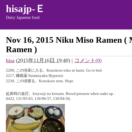
hisajp-Ｅ
Dairy Japanese food
Nov 16, 2015 Niku Miso Ramen ( 
Ramen )
hisa
(
2015年11月16日 19:40
)
|
コメント(0)
2200, この頃床に入る。Konokoro toko ni hairu. Go to bed.
2217, 睡眠薬 Suiminyaku Hypnotic
2230, この頃寝る。Konokoro neru. Slept.
起床時の血圧、kisyouji no ketuatu. Brood pressure when wake up :
0422, 131/95-63, 136/96-57, 130/94-56,