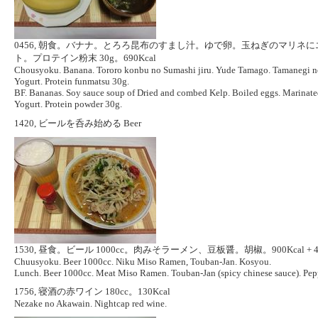
0456, 朝食。バナナ。とろろ昆布のすまし汁。ゆで卵。玉ねぎのマリネ
ト。プロテイン粉末 30g。690Kcal
Chousyoku. Banana. Tororo konbu no Sumashi jiru. Yude Tamago. Tamanegi n
Yogurt. Protein funmatsu 30g.
BF. Bananas. Soy sauce soup of Dried and combed Kelp. Boiled eggs. Marinated 
Yogurt. Protein powder 30g.
1420, ビールを呑み始める Beer
1530, 昼食。ビール 1000cc。肉みそラーメン、豆板醤。胡椒。900Kcal + 42
Chuusyoku. Beer 1000cc. Niku Miso Ramen, Touban-Jan. Kosyou.
Lunch. Beer 1000cc. Meat Miso Ramen. Touban-Jan (spicy chinese sauce). Pep
1756, 寝酒の赤ワイン 180cc。130Kcal
Nezake no Akawain. Nightcap red wine.