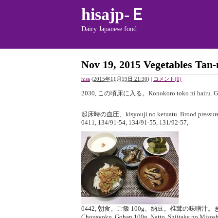
hisajp-Ｅ
Dairy Japanese food
Nov 19, 2015 Vegetables Tan
hisa
(
2015年11月19日 21:30
)
|
コメント(0)
2030, この頃床に入る。Konokoro toko ni hairu. Go 
起床時の血圧、kisyouji no ketuatu. Brood pressure 
0411, 134/91-54, 134/91-55, 131/92-57,
0442, 朝食。ご飯 100g、納豆。椎茸の味噌
Chousyoku. Gohan 100g, Natto. Shiitake no Misos