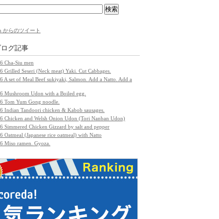
com からのツイート
ブログ記事
16 Cha-Siu men
6 Grilled Seseri (Neck meat) Yaki. Cut Cabbages.
6 A set of Meal Beef sukiyaki, Salmon. Add a Natto. Add a
16 Mushroom Udon with a Boiled egg.
16 Tom Yum Gong noodle.
16 Indian Tandoori chicken & Kabob sausages.
16 Chicken and Welsh Onion Udon (Tori Nanban Udon)
16 Simmered Chicken Gizzard by salt and pepper
6 Oatmeal (Japanese rice oatmeal) with Natto
16 Miso ramen. Gyoza.