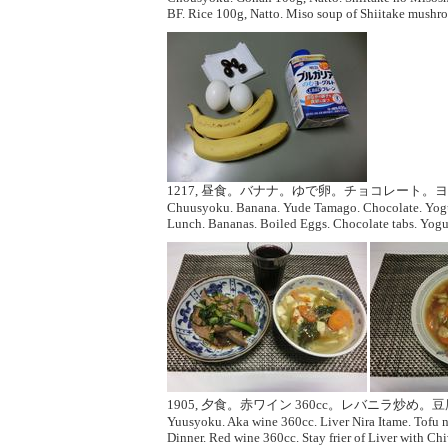
BF. Rice 100g, Natto. Miso soup of Shiitake mush
1217, 昼食。バナナ。ゆで卵。チョコレート。ヨ
Chuusyoku. Banana. Yude Tamago. Chocolate. Yogu
Lunch. Bananas. Boiled Eggs. Chocolate tabs. Yogu
1905, 夕食。赤ワイン 360cc。レバニラ炒め。豆腐
Yuusyoku. Aka wine 360cc. Liver Nira Itame. Tofu 
Dinner. Red wine 360cc. Stay frier of Liver with C