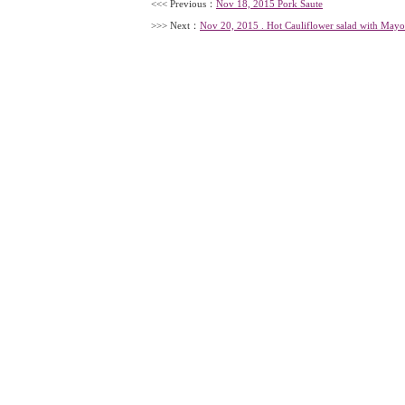
<<< Previous：
Nov 18, 2015 Pork Saute
>>> Next：
Nov 20, 2015 . Hot Cauliflower salad with Mayo