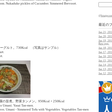
room. Nukaduke pickles of Cucumber. Simmered Brevoort.
@hisajp
最近の
Jan 21, 20
Jan 20, 201
Jan 19, 201
Raw egg.
ーグルト。730Kcal （写真はサンプル）
Jan 18, 20
rt.
Jan 17, 20
rt.
Jan 16, 20
Jan 15, 20
Jan 14, 20
Jan 13, 201
Jan 12, 20
の旨煮。野菜タンメン。950Kcal + 250Kcal
no Umani. Yasai Tan-men.
hives. Umani - Simmered Tofu with Vegetables. Vegetables Tan-men