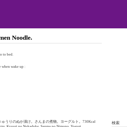
-men Noodle.
to bed.
when wake up :
汁。きゅうりのぬか漬け。さんまの煮物。ヨーグルト。730Kcal
検索
hiru. Kyuuri no Nukaduke. Sanma no Nimono. Yogurt.