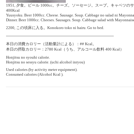
1951, 夕食。ビール 1000cc。チーズ。ソーセージ。スープ。キャベツのサラ
400Kcal
Yuusyoku. Beer 1000cc. Cheese. Sausage. Soup. Cabbage no salad ni Mayonna
Dinner. Beer 1000cc. Cheeses. Sausages. Soup. Cabbage salad with Mayonnais
2200, この頃床に入る。Konokoro toko ni hairu. Go to bed.
------------------------------------------------------------------------------------------
本日の消費カロリー（活動量計による）：## Kcal。
本日の摂取カロリー：2780 Kcal（うち、アルコール飲料 400 Kcal）
Honjitsu no syouhi calorie.
Honjitsu no sessyu calorie. (uchi alcohol inryou)
Used calories (by activity meter equipment).
Consumed calories (Alcohol Kcal ).