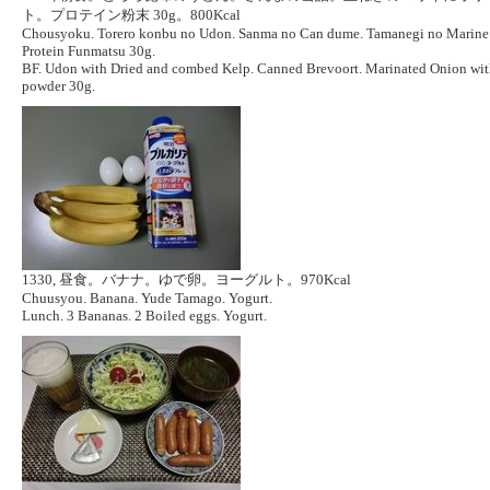
ト。プロテイン粉末 30g。800Kcal
Chousyoku. Torero konbu no Udon. Sanma no Can dume. Tamanegi no Marine ni
Protein Funmatsu 30g.
BF. Udon with Dried and combed Kelp. Canned Brevoort. Marinated Onion with 
powder 30g.
1330, 昼食。バナナ。ゆで卵。ヨーグルト。970Kcal
Chuusyou. Banana. Yude Tamago. Yogurt.
Lunch. 3 Bananas. 2 Boiled eggs. Yogurt.