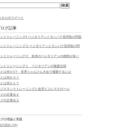
com からのツイート
ブログ記事
ンとトレーニング4 ベジタリアンとタンパク質摂取の問題
ンとトレーニング３ ベジタリアンとタンパク質摂取の問
アンとトレーニング２ 欧米のベジタリアンの種類が多い
アンとトレーニング１ ベジタリアンの概要説明
拠とは何か3？ 世界じゃんけん大会で優勝するには
拠とは何か２？
拠とは何か１？
レジスタンストレーニングと血管とコレステロール
ングの定量化４
ングの定量化３
リ
ングの理論と実践
の流れ (18)