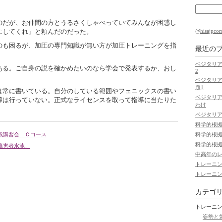
だが、お仲間の方とうるさくしゃべっていてみんなが困惑し
@hisajp
にしてくれ」と頼んだのだった。
も困るが、加圧の専門知識が無い方が加圧トレーニングを指
最近の
ベジタリア
る。ご自身の説を確かめたいのなら学会で発表するか、おし
2
ベジタリア
題1
常に書いている。自分のしている範囲やフェニックスの書い
ベジタリ
導は行っていない。正式なライセンスを取って指導に当たりた
わけ
ベジタリ
科学的根
科学的根
成講習会 Ｃコース
科学的根
障害者水泳」
中高年の
トレーニ
トレーニ
カテゴ
トレーニ
姿勢と気