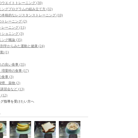
ウエイトトレーニング (30)
ングプログラムの組み立て方 (32)
本格的なレジスタンストレーニング (10)
トレーニング (2)
レーニング (11)
ショニング (3)
ング概論 (35)
剖学からみた運動と健康 (24)
 (1)
養
の良い食事 (35)
増量時の食事 (17)
食事 (3)
煙、薬物 (2)
習会など (13)
(12)
ング指導を受けたい方へ
ム