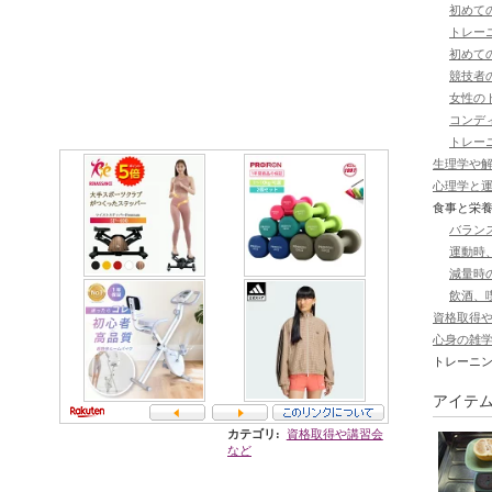
初めての
トレーニ
初めての
競技者の
女性のト
コンディ
トレーニ
生理学や解
心理学と運動
食事と栄
バランス
運動時、
減量時の
飲酒、喫
資格取得や講
心身の雑学 
トレーニ
アイテ
カテゴリ
:
資格取得や講習会
など