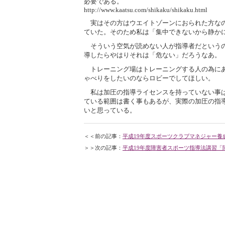
必要である。
http://www.kaatsu.com/shikaku/shikaku.html
実はその方はウエイトゾーンにおられた方なの
ていた。そのため私は「集中できないから静か
そういう空気が読めない人が指導者だというの
導したらやはりそれは「危ない」だろうなあ。
トレーニング場はトレーニングする人の為にあ
ゃべりをしたいのならロビーでしてほしい。
私は加圧の指導ライセンスを持っていない事は
ている範囲は書く事もあるが、実際の加圧の指
いと思っている。
＜＜前の記事：
平成19年度スポーツクラブマネジャー養
＞＞次の記事：
平成19年度障害者スポーツ指導法講習「