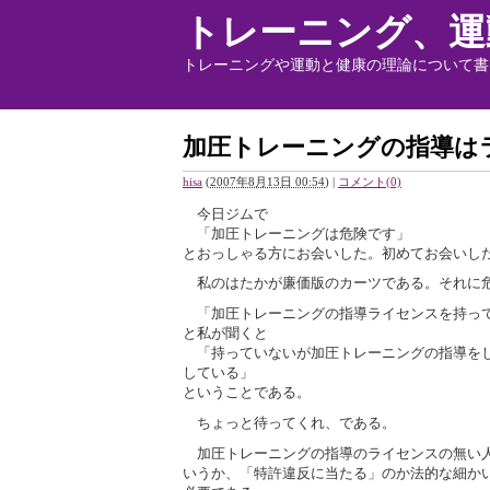
トレーニング、運
トレーニングや運動と健康の理論について書
加圧トレーニングの指導は
hisa
(
2007年8月13日 00:54
)
|
コメント(0)
今日ジムで
「加圧トレーニングは危険です」
とおっしゃる方にお会いした。初めてお会いし
私のはたかが廉価版のカーツである。それに危
「加圧トレーニングの指導ライセンスを持っ
と私が聞くと
「持っていないが加圧トレーニングの指導をし
している」
ということである。
ちょっと待ってくれ、である。
加圧トレーニングの指導のライセンスの無い人
いうか、「特許違反に当たる」のか法的な細か