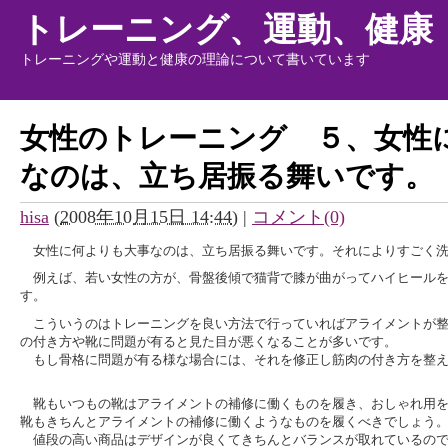
トレーニング、運動、健康
トレーニングや運動と健康の理論について書いています
女性のトレーニング ５、女性
なのは、立ち居振る舞いです。
hisa
(
2008年10月15日 14:44
)
|
コメント(0)
女性に何よりも大事なのは、立ち居振る舞いです。それによりすごく洗
例えば、若い女性の方が、骨盤後傾で猫背で膝が曲がってハイヒールを
す。
こういうのはトレーニングを良い方法で行っていればアライメントが整
の付き方や靴に問題が有ると見た目が悪くなることが多いです。
もし骨格に問題が有る様な場合には、それを修正し筋肉の付き方を整え
靴もいつもの靴はアライメントの補修に働くものを履き、おしゃれ用を
靴もきちんとアライメントの補修に働くようなものを履くべきでしょう
値段の高い商品はデザインが良くてきちんとバランスが取れているので